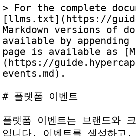
> For the complete docu
[llms.txt](https://guid
Markdown versions of do
available by appending 
page is available as [M
(https://guide.hypercap
events.md).

# 플랫폼 이벤트

플랫폼 이벤트는 브랜드와 
입니다. 이벤트를 생성하고,