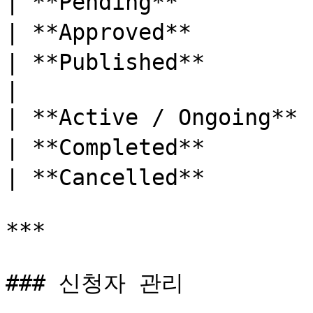
| **Pending**        
| **Approved**       
| **Published**      
|

| **Active / Ongoing*
| **Completed**      
| **Cancelled**      
***

### 신청자 관리
