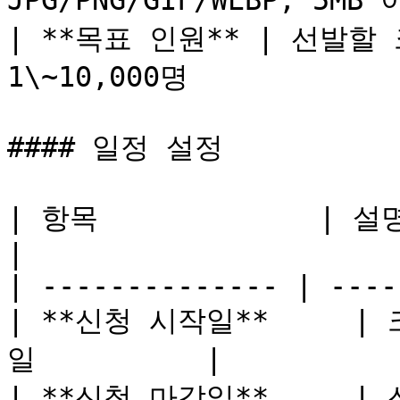
JPG/PNG/GIF/WEBP, 5MB 
| **목표 인원** | 선발할 크
1\~10,000명             
#### 일정 설정

| 항목             | 설명                         
|

| -------------- | ----
| **신청 시작일**     
일          |

| **신청 마감일**     | 신청 접수 마감일  