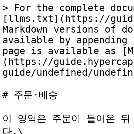
> For the complete docu
[llms.txt](https://guid
Markdown versions of do
available by appending 
page is available as [M
(https://guide.hypercap
guide/undefined/undefin
# 주문·배송

이 영역은 주문이 들어온 뒤
다.\
