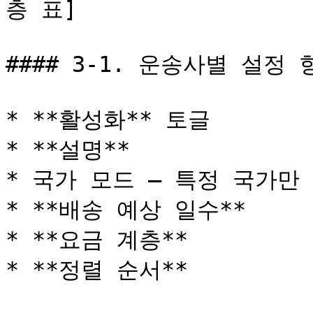
층 표]

#### 3-1. 운송사별 설정 항
* **활성화** 토글

* **설명**

* 국가 모드 — 특정 국가만 
* **배송 예상 일수**

* **요금 계층**

* **정렬 순서**
